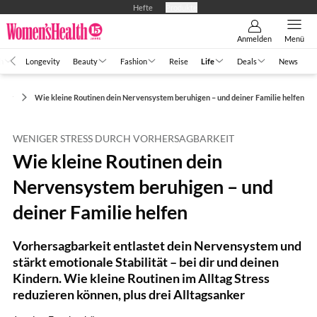
Hefte
Produkte
Anmelden
Menü
h
Longevity
Beauty
Fashion
Reise
Life
Deals
News
tter
Wie kleine Routinen dein Nervensystem beruhigen – und deiner Familie helfen
WENIGER STRESS DURCH VORHERSAGBARKEIT
Wie kleine Routinen dein
Nervensystem beruhigen – und
deiner Familie helfen
Vorhersagbarkeit entlastet dein Nervensystem und
stärkt emotionale Stabilität – bei dir und deinen
Kindern. Wie kleine Routinen im Alltag Stress
reduzieren können, plus drei Alltagsanker