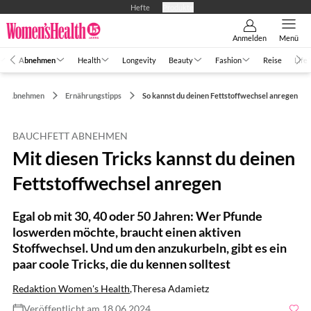
Hefte
Produkte
Anmelden
Menü
Abnehmen
Health
Longevity
Beauty
Fashion
Reise
Life
Abnehmen
Ernährungstipps
So kannst du deinen Fettstoffwechsel anregen
BAUCHFETT ABNEHMEN
Mit diesen Tricks kannst du deinen
Fettstoffwechsel anregen
Egal ob mit 30, 40 oder 50 Jahren: Wer Pfunde
loswerden möchte, braucht einen aktiven
Stoffwechsel. Und um den anzukurbeln, gibt es ein
paar coole Tricks, die du kennen solltest​
Redaktion Women's Health
,
Theresa Adamietz​
Veröffentlicht am 18.06.2024