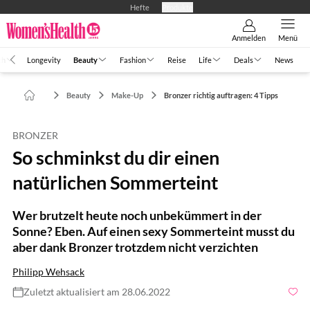
Hefte
Produkte
Anmelden
Menü
th
Longevity
Beauty
Fashion
Reise
Life
Deals
News
Beauty
Make-Up
Bronzer richtig auftragen: 4 Tipps
BRONZER
So schminkst du dir einen
natürlichen Sommerteint
Wer brutzelt heute noch unbekümmert in der
Sonne? Eben. Auf einen sexy Sommerteint musst du
aber dank Bronzer trotzdem nicht verzichten
Philipp Wehsack
Zuletzt aktualisiert am 28.06.2022
Foto: Look Studio / Shutterstock.com