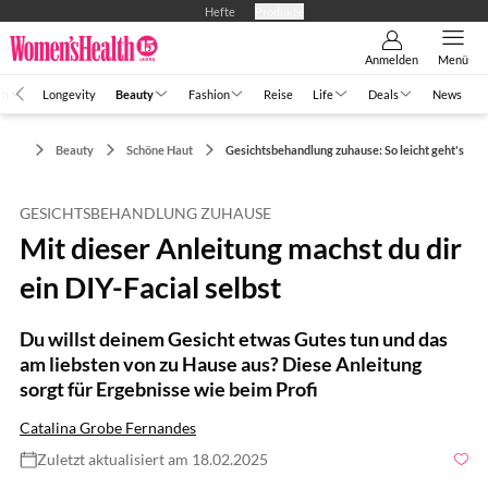
Hefte
Produkte
Anmelden
Menü
th
Longevity
Beauty
Fashion
Reise
Life
Deals
News
Beauty
Schöne Haut
Gesichtsbehandlung zuhause: So leicht geht's
GESICHTSBEHANDLUNG ZUHAUSE
Mit dieser Anleitung machst du dir
ein DIY-Facial selbst
Du willst deinem Gesicht etwas Gutes tun und das
am liebsten von zu Hause aus? Diese Anleitung
sorgt für Ergebnisse wie beim Profi
Catalina Grobe Fernandes
Zuletzt aktualisiert am 18.02.2025
Foto: shutterstock.com/Lordn