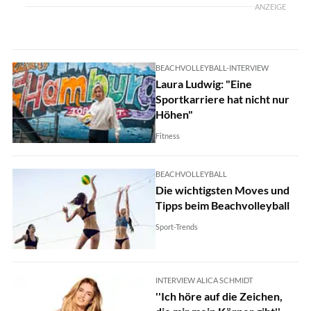
ANZEIGE
BEACHVOLLEYBALL-INTERVIEW
Laura Ludwig: "Eine
Sportkarriere hat nicht nur
Höhen"
Fitness
BEACHVOLLEYBALL
Die wichtigsten Moves und
Tipps beim Beachvolleyball
Sport-Trends
INTERVIEW ALICA SCHMIDT
''Ich höre auf die Zeichen,