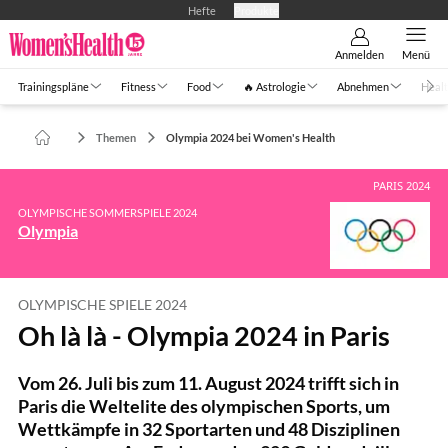
Hefte
Produkte
Anmelden
Menü
Trainingspläne
Fitness
Food
🔥 Astrologie
Abnehmen
Healt
Themen
Olympia 2024 bei Women's Health
PARIS 2024
OLYMPISCHE SOMMERSPIELE 2024
Olympia
OLYMPISCHE SPIELE 2024
Oh là là - Olympia 2024 in Paris
Vom 26. Juli bis zum 11. August 2024 trifft sich in
Paris die Weltelite des olympischen Sports, um
Wettkämpfe in 32 Sportarten und 48 Disziplinen