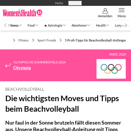
Hefte
Produkte
Anmelden
Menü
Fitness
Food
🔥 Astrologie
Abnehmen
Health
Longevity
Fitness
Sport-Trends
5 Profi-Tipps für Beachvolleyball-Anfänger
PARIS 2024
OLYMPISCHE SOMMERSPIELE 2024
Olympia
BEACHVOLLEYBALL
Die wichtigsten Moves und Tipps
beim Beachvolleyball
Nur faul in der Sonne brutzeln fällt diesen Sommer
aus. Unsere Beachvolleyball-Anleitung mit Tipps