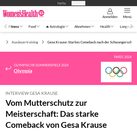
Hefte
Produkte
Anmelden
Menü
Fitness
Food
🔥 Astrologie
Abnehmen
Health
Longevity
ss
Ausdauertraining
Gesa Krause: Starkes Comeback nach der Schwangerschaft
PARIS 2024
OLYMPISCHE SOMMERSPIELE 2024
Olympia
INTERVIEW GESA KRAUSE
Vom Mutterschutz zur
Meisterschaft: Das starke
Comeback von Gesa Krause