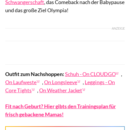
Schwangerschaft
, das Comeback nach der Babypause
und das große Ziel Olympia!
ANZEIGE
© Tom Schlegel/On
Outfit zum Nachshoppen:
Schuh - On CLOUDGO
,
On Laufweste
,
On Longsleeve
,
Leggings - On
Core Tights
,
On Weather Jacket
Fit nach Geburt? Hier gibts den Trainingsplan für
frisch gebackene Mamas!