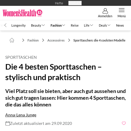
Hefte
Produkte
Anmelden
Menü
th
Longevity
Beauty
Fashion
Reise
Life
Deals
News
Fashion
Accessoires
Sporttaschen: die 4 coolsten Modelle
SPORTTASCHEN
Die 4 besten Sporttaschen –
stylisch und praktisch
Viel Platz soll sie bieten, aber auch gut aussehen und
sich gut tragen lassen: Hier kommen 4 Sporttaschen,
die das alles können
Anna-Lena Junge
Zuletzt aktualisiert am 29.09.2020
Foto: Romariolen / Shutterstock