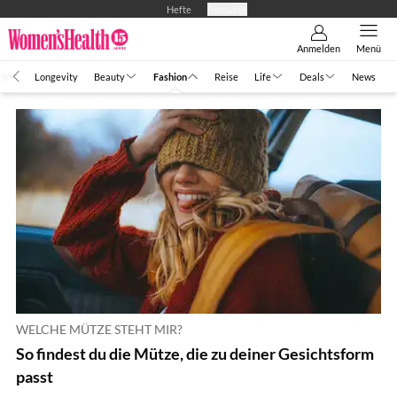
Hefte
Produkte
Anmelden
Menü
th
Longevity
Beauty
Fashion
Reise
Life
Deals
News
WELCHE MÜTZE STEHT MIR?
So findest du die Mütze, die zu deiner Gesichtsform
passt