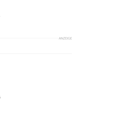
-
ANZEIGE
s