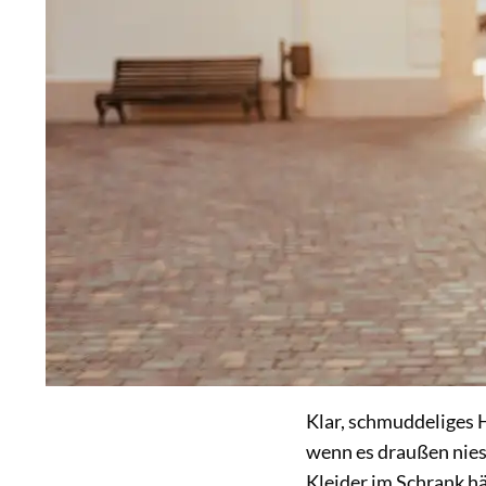
Klar, schmuddeliges 
wenn es draußen niese
Kleider im Schrank hä