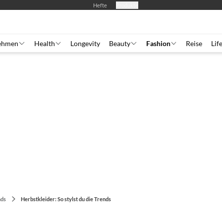
Hefte
Produkte
ehmen
Health
Longevity
Beauty
Fashion
Reise
Lif
nds
Herbstkleider: So stylst du die Trends