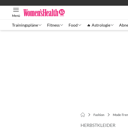
Menü
Trainingspläne
Fitness
Food
🔥 Astrologie
Abn
Fashion
Mode-Tre
HERBSTKLEIDER