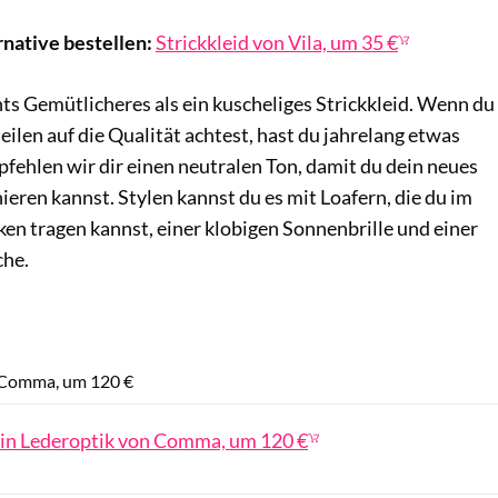
rnative bestellen:
Strickkleid von Vila, um 35 €
hts Gemütlicheres als ein kuscheliges Strickkleid. Wenn du
eilen auf die Qualität achtest, hast du jahrelang etwas
ehlen wir dir einen neutralen Ton, damit du dein neues
ieren kannst. Stylen kannst du es mit Loafern, die du im
en tragen kannst, einer klobigen Sonnenbrille und einer
che.
About You / PR
n Comma, um 120 €
 in Lederoptik von Comma, um 120 €