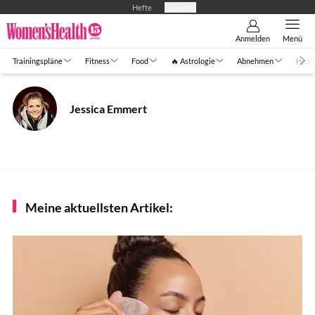
Hefte
Produkte
Anmelden
Menü
Trainingspläne
Fitness
Food
🔥 Astrologie
Abnehmen
Healt
Jessica Emmert
Meine aktuellsten Artikel: