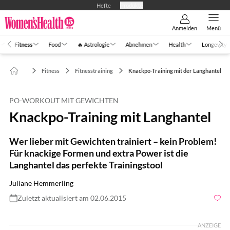
Hefte
Produkte
Anmelden
Menü
Fitness
Food
🔥 Astrologie
Abnehmen
Health
Longevity
Fitness
Fitnesstraining
Knackpo-Training mit der Langhantel
PO-WORKOUT MIT GEWICHTEN
Knackpo-Training mit Langhantel
Wer lieber mit Gewichten trainiert – kein Problem!
Für knackige Formen und extra Power ist die
Langhantel das perfekte Trainingstool
Juliane Hemmerling
Zuletzt aktualisiert am 02.06.2015
Foto: Syda Productions / Shutterstock.com
ANZEIGE