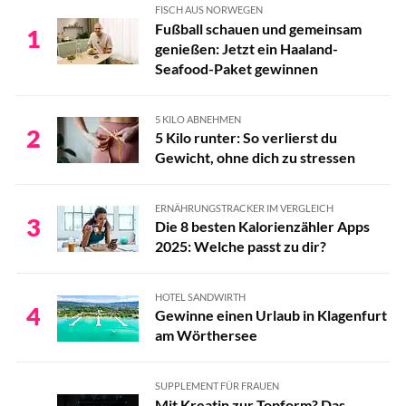
FISCH AUS NORWEGEN
Fußball schauen und gemeinsam
1
genießen: Jetzt ein Haaland-
Seafood-Paket gewinnen
5 KILO ABNEHMEN
2
5 Kilo runter: So verlierst du
Gewicht, ohne dich zu stressen
ERNÄHRUNGSTRACKER IM VERGLEICH
3
Die 8 besten Kalorienzähler Apps
2025: Welche passt zu dir?
HOTEL SANDWIRTH
4
Gewinne einen Urlaub in Klagenfurt
am Wörthersee
SUPPLEMENT FÜR FRAUEN
Mit Kreatin zur Topform? Das