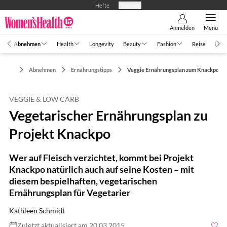
Hefte
Produkte
Anmelden
Menü
Abnehmen
Health
Longevity
Beauty
Fashion
Reise
Life
Abnehmen
Ernährungstipps
Veggie Ernährungsplan zum Knackpo
VEGGIE & LOW CARB
Vegetarischer Ernährungsplan zu
Projekt Knackpo
Wer auf Fleisch verzichtet, kommt bei Projekt
Knackpo natürlich auch auf seine Kosten – mit
diesem bespielhaften, vegetarischen
Ernährungsplan für Vegetarier
Kathleen Schmidt
Zuletzt aktualisiert am 20.03.2015