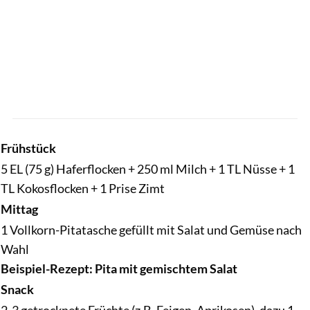
Frühstück
5 EL (75 g) Haferflocken + 250 ml Milch + 1 TL Nüsse + 1
TL Kokosflocken + 1 Prise Zimt
Mittag
1 Vollkorn-Pitatasche gefüllt mit Salat und Gemüse nach
Wahl
Beispiel-Rezept: Pita mit gemischtem Salat
Snack
2-3 getrocknete Früchte (z.B. Feigen, Aprikosen), dazu 1