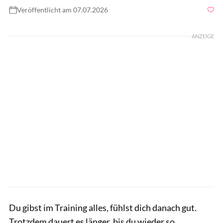
Veröffentlicht am 07.07.2026
Foto: gettyimages/Galina Zhigalova
ANZEIGE
Du gibst im Training alles, fühlst dich danach gut.
Trotzdem dauert es länger, bis du wieder so