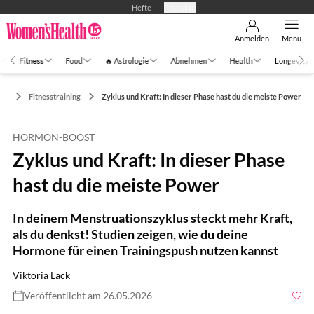
Hefte
Produkte
Anmelden
Menü
Fitness
Food
🔥 Astrologie
Abnehmen
Health
Longevity
ess
Fitnesstraining
Zyklus und Kraft: In dieser Phase hast du die meiste Power
HORMON-BOOST
Zyklus und Kraft: In dieser Phase
hast du die meiste Power
In deinem Menstruationszyklus steckt mehr Kraft,
als du denkst! Studien zeigen, wie du deine
Hormone für einen Trainingspush nutzen kannst
Viktoria Lack
Veröffentlicht am 26.05.2026
Foto: gettyimages/Oleg Breslavtsev