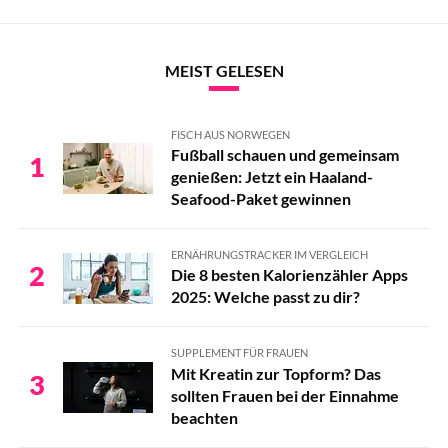
Kochschinken
Hähnchen- oder Putenbrust
MEIST GELESEN
Parmaschinken
FISCH AUS NORWEGEN
Eier
Fußball schauen und gemeinsam
1
genießen: Jetzt ein Haaland-
Feta
Seafood-Paket gewinnen
Mozzarella
ERNÄHRUNGSTRACKER IM VERGLEICH
Parmesan
2
Die 8 besten Kalorienzähler Apps
2025: Welche passt zu dir?
Krabben
Thunfisch
SUPPLEMENT FÜR FRAUEN
Mit Kreatin zur Topform? Das
3
Spinat
sollten Frauen bei der Einnahme
beachten
Grüne Oliven