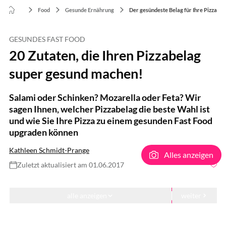
Food
Gesunde Ernährung
Der gesündeste Belag für Ihre Pizza
GESUNDES FAST FOOD
20 Zutaten, die Ihren Pizzabelag
super gesund machen!
Salami oder Schinken? Mozarella oder Feta? Wir
sagen Ihnen, welcher Pizzabelag die beste Wahl ist
und wie Sie Ihre Pizza zu einem gesunden Fast Food
upgraden können
Kathleen Schmidt-Prange
Alles anzeigen
Zuletzt aktualisiert am 01.06.2017
LightField Studios / Shutterstock.com
alle anzeigen
weiter
20 Zutaten, die Ihren Pizzabelag super gesund machen!