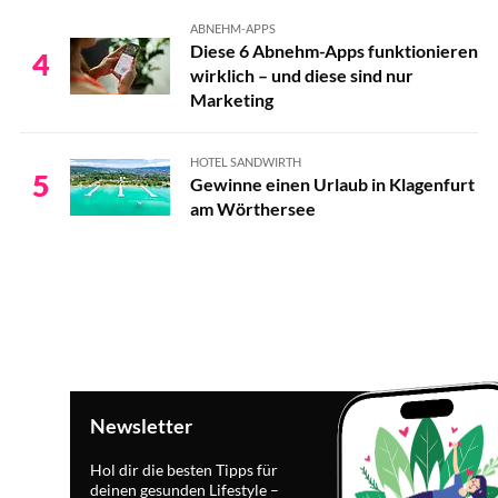
Paprika
ABNEHM-APPS
Diese 6 Abnehm-Apps funktionieren
4
Tomaten
wirklich – und diese sind nur
Marketing
Champignons
Spargel
HOTEL SANDWIRTH
5
Gewinne einen Urlaub in Klagenfurt
Brokkoli
am Wörthersee
Rucola
Zwiebeln
Artischoke
Ananas
Newsletter
Hol dir die besten Tipps für
deinen gesunden Lifestyle –