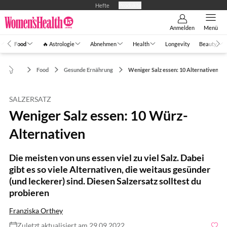
Hefte
Produkte
Anmelden
Menü
Food
🔥 Astrologie
Abnehmen
Health
Longevity
Beauty
Food
Gesunde Ernährung
Weniger Salz essen: 10 Alternativen
SALZERSATZ
Weniger Salz essen: 10 Würz-
Alternativen
Die meisten von uns essen viel zu viel Salz. Dabei
gibt es so viele Alternativen, die weitaus gesünder
(und leckerer) sind. Diesen Salzersatz solltest du
probieren
Franziska Orthey
Zuletzt aktualisiert am 29.09.2022