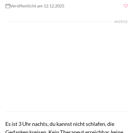
Veröffentlicht am 12.12.2025
Foto: Westend61 / GettyImages
ANZEIGE
Es ist 3 Uhr nachts, du kannst nicht schlafen, die
Gedanken kreisen. Kein Therapeut erreichbar, keine