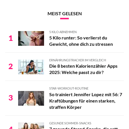
MEIST GELESEN
5 KILO ABNEHMEN
1
5 Kilo runter: So verlierst du
Gewicht, ohne dich zu stressen
ERNÄHRUNGSTRACKER IM VERGLEICH
2
Die 8 besten Kalorienzähler Apps
2025: Welche passt zu dir?
STAR-WORKOUT-ROUTINE
So trainiert Jennifer Lopez mit 56: 7
3
Kraftübungen für einen starken,
straffen Körper
GESUNDE SOMMER-SNACKS
7 gesunde Strand-Snacks, die satt