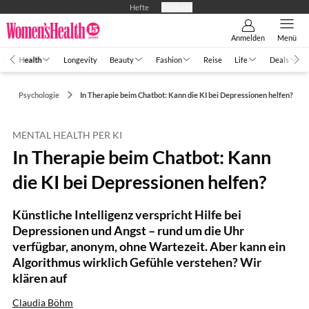
Hefte
Produkte
Anmelden
Menü
Health
Longevity
Beauty
Fashion
Reise
Life
Deals
Psychologie
In Therapie beim Chatbot: Kann die KI bei Depressionen helfen?
MENTAL HEALTH PER KI
In Therapie beim Chatbot: Kann
die KI bei Depressionen helfen?
Künstliche Intelligenz verspricht Hilfe bei
Depressionen und Angst – rund um die Uhr
verfügbar, anonym, ohne Wartezeit. Aber kann ein
Algorithmus wirklich Gefühle verstehen? Wir
klären auf
Claudia Böhm