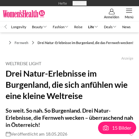
Hefte
Produkte
Anmelden
Menü
h
Longevity
Beauty
Fashion
Reise
Life
Deals
News
Life
Fernweh
Drei Natur-Erlebnisse im Burgenland, die das Fernweh wecken!
Anzeige
WELTREISE LIGHT
Drei Natur-Erlebnisse im
Burgenland, die sich anfühlen wie
eine kleine Weltreise
So weit. So nah. So Burgenland. Drei Natur-
Erlebnisse, die Fernweh wecken – überraschend nah
in Österreich!
15 Bilder
Veröffentlicht am 18.05.2026
Foto: Burgenland Tourismus - Andreas Hafenscher