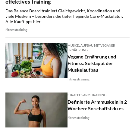
effektives Training
Das Balance Board trainiert Gleichgewicht, Koordination und
viele Muskeln – besonders die tiefer liegende Core-Muskulatur.
Alle Kauftipps hier
Fitnesstraining
MUSKELAUFBAU MIT VEGANER
ERNÄHRUNG
Vegane Ernährung und
Fitness: So klappt der
Muskelaufbau
Fitnesstraining
STRAFFES ARM-TRAINING
Definierte Armmuskeln in 2
Wochen: So schaffst du es
Fitnesstraining