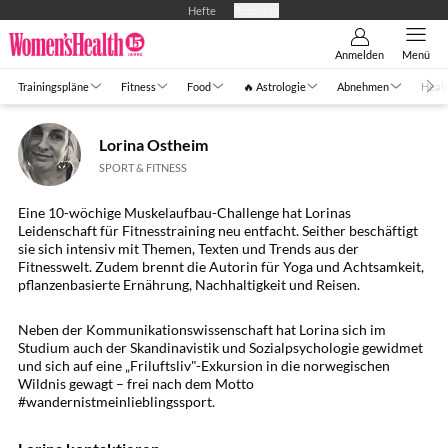
Hefte
Produkte
Anmelden
Menü
Trainingspläne
Fitness
Food
🔥 Astrologie
Abnehmen
Healt
Lorina Ostheim
SPORT & FITNESS
Eine 10-wöchige Muskelaufbau-Challenge hat Lorinas
Leidenschaft für Fitnesstraining neu entfacht. Seither beschäftigt
sie sich intensiv mit Themen, Texten und Trends aus der
Fitnesswelt. Zudem brennt die Autorin für Yoga und Achtsamkeit,
pflanzenbasierte Ernährung, Nachhaltigkeit und Reisen.
Neben der Kommunikationswissenschaft hat Lorina sich im
Studium auch der Skandinavistik und Sozialpsychologie gewidmet
und sich auf eine „Friluftsliv"-Exkursion in die norwegischen
Wildnis gewagt – frei nach dem Motto
#wandernistmeinlieblingssport.