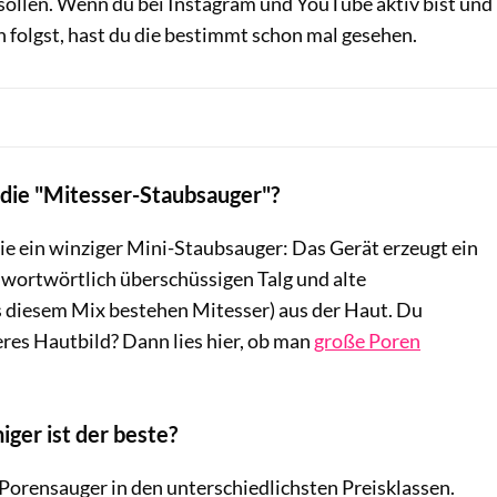
sollen. Wenn du bei Instagram und YouTube aktiv bist und
 folgst, hast du die bestimmt schon mal gesehen.
 die "Mitesser-Staubsauger"?
ie ein winziger Mini-Staubsauger: Das Gerät erzeugt ein
wortwörtlich überschüssigen Talg und alte
diesem Mix bestehen Mitesser) aus der Haut. Du
eres Hautbild? Dann lies hier, ob man
große Poren
ger ist der beste?
orensauger in den unterschiedlichsten Preisklassen.