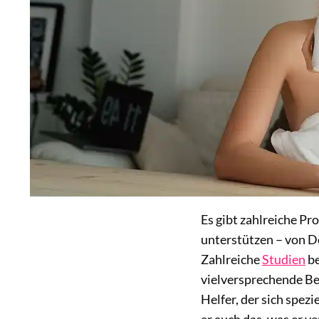
Es gibt zahlreiche Pr
unterstützen – von D
Zahlreiche
Studien
be
vielversprechende Be
Helfer, der sich spez
er auch das, was er ve