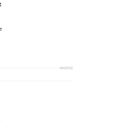
g
e
ANZEIGE