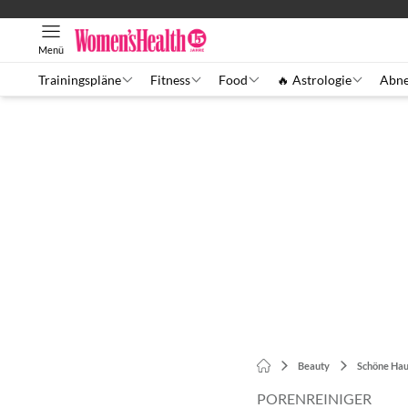
Menü
Trainingspläne
Fitness
Food
🔥 Astrologie
Abn
Beauty
Schöne Hau
PORENREINIGER