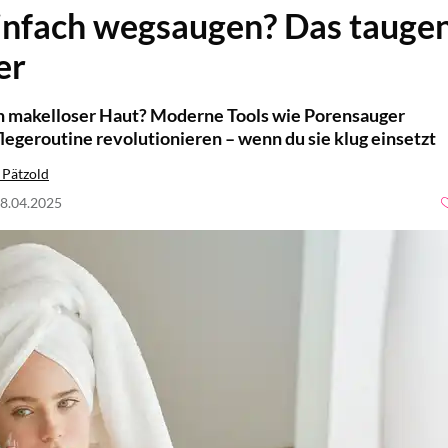
infach wegsaugen? Das tauge
er
n makelloser Haut? Moderne Tools wie Porensauger
egeroutine revolutionieren – wenn du sie klug einsetzt
 Pätzold
28.04.2025