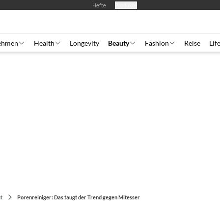
Hefte
Produkte
ehmen
Health
Longevity
Beauty
Fashion
Reise
Lif
t
Porenreiniger: Das taugt der Trend gegen Mitesser