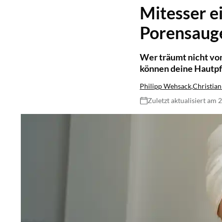
Mitesser e
Porensaug
Wer träumt nicht vo
können deine Hautpfl
Philipp Wehsack
,
Christian
Zuletzt aktualisiert am 