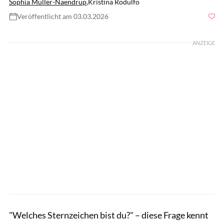
Sophia Müller-Naendrup
,
Kristina Rodulfo
Veröffentlicht am 03.03.2026
Foto: gettyimages/Ridofranz
ANZEIGE
"Welches Sternzeichen bist du?" – diese Frage kennt