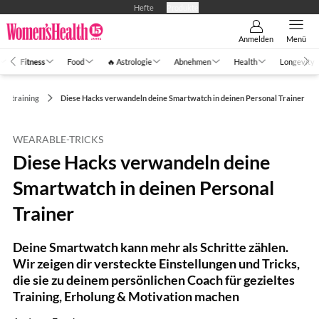
Hefte
Produkte
Anmelden
Menü
Fitness
Food
🔥 Astrologie
Abnehmen
Health
Longevity
nesstraining
Diese Hacks verwandeln deine Smartwatch in deinen Personal Trainer
WEARABLE-TRICKS
Diese Hacks verwandeln deine
Smartwatch in deinen Personal
Trainer
Deine Smartwatch kann mehr als Schritte zählen.
Wir zeigen dir versteckte Einstellungen und Tricks,
die sie zu deinem persönlichen Coach für gezieltes
Training, Erholung & Motivation machen