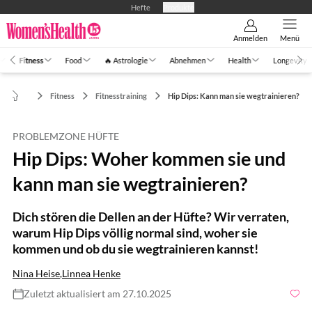
Hefte
Produkte
Anmelden
Menü
Fitness
Food
🔥 Astrologie
Abnehmen
Health
Longevity
Fitness
Fitnesstraining
Hip Dips: Kann man sie wegtrainieren?
PROBLEMZONE HÜFTE
Hip Dips: Woher kommen sie und
kann man sie wegtrainieren?
Dich stören die Dellen an der Hüfte? Wir verraten,
warum Hip Dips völlig normal sind, woher sie
kommen und ob du sie wegtrainieren kannst!
Nina Heise
,
Linnea Henke
Zuletzt aktualisiert am 27.10.2025
Foto: Shutterstock