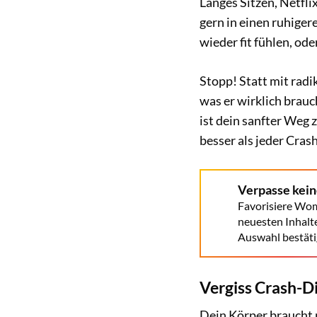
Langes Sitzen, Netfl
gern in einen ruhiger
wieder fit fühlen, ode
Stopp! Statt mit rad
was er wirklich brauc
ist dein sanfter Weg 
besser als jeder Cras
Verpasse kei
Favorisiere Wom
neuesten Inhalt
Auswahl bestäti
Vergiss Crash-
Dein Körper braucht 