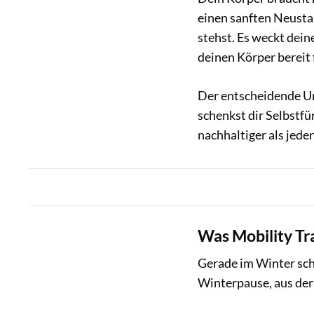
einen sanften Neustar
stehst. Es weckt dei
deinen Körper bereit 
Der entscheidende Un
schenkst dir Selbstfü
nachhaltiger als jede
Was Mobility Tr
Gerade im Winter sch
Winterpause, aus der 