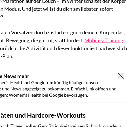
ix-Marathon auf der Couch – im Winter schaltet der Körper
en Modus. Und jetzt willst du dich am liebsten sofort
r?
ikalen Vorsätzen durchzustarten, gönn deinem Körper das,
ht. Bewegung, die guttut, statt fordert.
Mobility Training
zurück in die Aktivität und dieser funktioniert nachweislich
h-Plan.
ne News mehr
en's Health bei Google, um künftig häufiger unsere
e und News angezeigt zu bekommen. Einfach Link öffnen und
gen:
Women's Health bei Google bevorzugen.
Diäten und Hardcore-Workouts
nach Tagen voller Gemütlichkeit keinen Schock, sondern