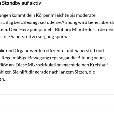
n Standby auf aktiv
ngen kommt dein Körper in leichte bis moderate
chlag beschleunigt sich, deine Atmung wird tiefer, aber d
Atem. Dein Herz pumpt mehr Blut pro Minute durch deinen
rt die Sauerstoffversorgung spürbar.
ke und Organe werden effizienter mit Sauerstoff und
. Regelmäßige Bewegung regt sogar die Bildung neuer,
fäße an. Diese Mikrozirkulation macht deinen Kreislauf
iger. Sie hilft dir gerade nach langem Sitzen, die
en.