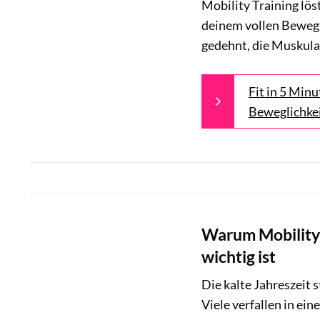
Mobility Training lö
deinem vollen Bewegu
gedehnt, die Muskulat
Fit in 5 Min
Beweglichke
Warum Mobility
wichtig ist
Die kalte Jahreszeit 
Viele verfallen in ei