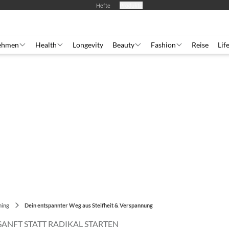
Hefte
Produkte
ehmen
Health
Longevity
Beauty
Fashion
Reise
Lif
ning
Dein entspannter Weg aus Steifheit & Verspannung
SANFT STATT RADIKAL STARTEN