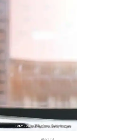
Foto: Golina Zhigalova, Getty Images
ANZEIGE