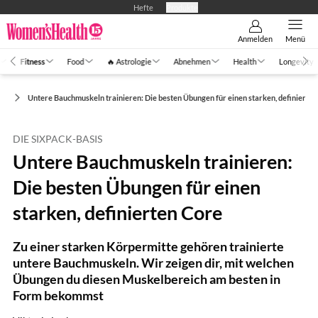
Hefte
Produkte
Anmelden
Menü
Fitness
Food
🔥 Astrologie
Abnehmen
Health
Longevity
ng
Untere Bauchmuskeln trainieren: Die besten Übungen für einen starken, definierten
DIE SIXPACK-BASIS
Untere Bauchmuskeln trainieren:
Die besten Übungen für einen
starken, definierten Core
Zu einer starken Körpermitte gehören trainierte
untere Bauchmuskeln. Wir zeigen dir, mit welchen
Übungen du diesen Muskelbereich am besten in
Form bekommst