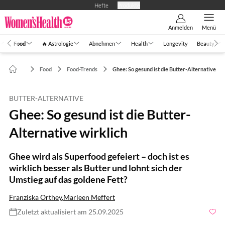
Hefte
Produkte
Anmelden
Menü
Food
🔥 Astrologie
Abnehmen
Health
Longevity
Beauty
Food
Food-Trends
Ghee: So gesund ist die Butter-Alternative
BUTTER-ALTERNATIVE
Ghee: So gesund ist die Butter-
Alternative wirklich
Ghee wird als Superfood gefeiert – doch ist es
wirklich besser als Butter und lohnt sich der
Umstieg auf das goldene Fett?
Franziska Orthey
,
Marleen Meffert
Zuletzt aktualisiert am 25.09.2025
Foto: Shutterstock.com/sweet marshmallow