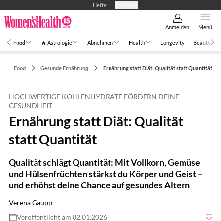
Hefte
Produkte
Anmelden
Menü
Food
🔥 Astrologie
Abnehmen
Health
Longevity
Beauty
Food
Gesunde Ernährung
Ernährung statt Diät: Qualität statt Quantität
HOCHWERTIGE KOHLENHYDRATE FÖRDERN DEINE
GESUNDHEIT
Ernährung statt Diät: Qualität
statt Quantität
Qualität schlägt Quantität: Mit Vollkorn, Gemüse
und Hülsenfrüchten stärkst du Körper und Geist –
und erhöhst deine Chance auf gesundes Altern
Verena Gaupp
Veröffentlicht am 02.01.2026