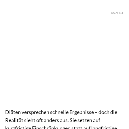
Foto: GettyImages / MmeEmil
ANZEIGE
Diäten versprechen schnelle Ergebnisse – doch die
Realität sieht oft anders aus. Sie setzen auf
kurzfristige Einschränkungen statt auf langfristige