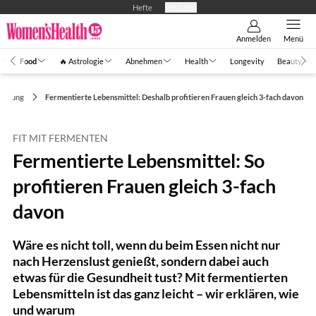
Hefte
Produkte
Anmelden
Menü
Food
🔥 Astrologie
Abnehmen
Health
Longevity
Beauty
ährung
Fermentierte Lebensmittel: Deshalb profitieren Frauen gleich 3-fach davon
FIT MIT FERMENTEN
Fermentierte Lebensmittel: So
profitieren Frauen gleich 3-fach
davon
Wäre es nicht toll, wenn du beim Essen nicht nur
nach Herzenslust genießt, sondern dabei auch
etwas für die Gesundheit tust? Mit fermentierten
Lebensmitteln ist das ganz leicht – wir erklären, wie
und warum