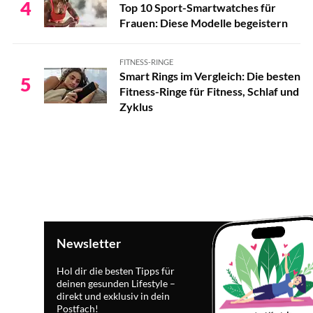
4
Rezepte mit Leinsamen
Top 10 Sport-Smartwatches für
Frauen: Diese Modelle begeistern
Rezepte mit Leinsamen
Rezepte mit Leinsamen
FITNESS-RINGE
Smart Rings im Vergleich: Die besten
5
Rezepte mit Leinsamen
Fitness-Ringe für Fitness, Schlaf und
Zyklus
Newsletter
Hol dir die besten Tipps für
deinen gesunden Lifestyle –
direkt und exklusiv in dein
Postfach!