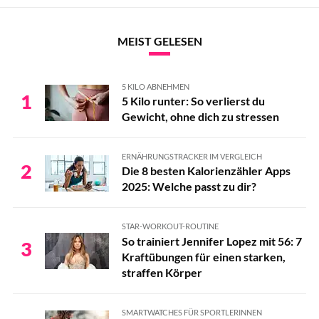
Rezepte mit Leinsamen
Rezepte mit Leinsamen
MEIST GELESEN
Rezepte mit Leinsamen
5 KILO ABNEHMEN
Rezepte mit Leinsamen
1
5 Kilo runter: So verlierst du
Gewicht, ohne dich zu stressen
Rezepte mit Leinsamen
Rezepte mit Leinsamen
ERNÄHRUNGSTRACKER IM VERGLEICH
2
Die 8 besten Kalorienzähler Apps
Rezepte mit Leinsamen
2025: Welche passt zu dir?
Rezepte mit Leinsamen
STAR-WORKOUT-ROUTINE
Rezepte mit Leinsamen
So trainiert Jennifer Lopez mit 56: 7
3
Kraftübungen für einen starken,
Rezepte mit Leinsamen
straffen Körper
Rezepte mit Leinsamen
SMARTWATCHES FÜR SPORTLERINNEN