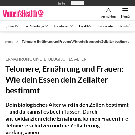
Hefte
Produkte
Anmelden
Menü
Food
🔥 Astrologie
Abnehmen
Health
Longevity
Beauty
rnährung
Telomere, Ernährung und Frauen: Wie dein Essen dein Zellalter bestimmt
ERNÄHRUNG UND BIOLOGISCHES ALTER
Telomere, Ernährung und Frauen:
Wie dein Essen dein Zellalter
bestimmt
Dein biologisches Alter wird in den Zellen bestimmt
– und du kannst es beeinflussen. Durch
antioxidanzienreiche Ernährung können Frauen ihre
Telomere schützen und die Zellalterung
verlangsamen