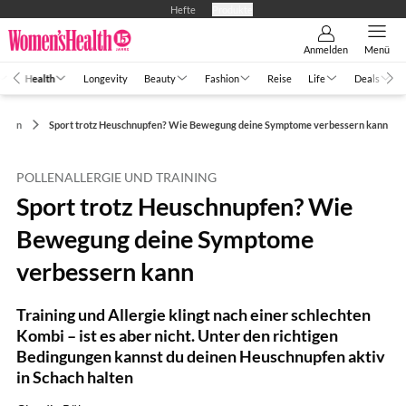
Hefte
Produkte
Anmelden
Menü
Health
Longevity
Beauty
Fashion
Reise
Life
Deals
rden
Sport trotz Heuschnupfen? Wie Bewegung deine Symptome verbessern kann
POLLENALLERGIE UND TRAINING
Sport trotz Heuschnupfen? Wie
Bewegung deine Symptome
verbessern kann
Training und Allergie klingt nach einer schlechten
Kombi – ist es aber nicht. Unter den richtigen
Bedingungen kannst du deinen Heuschnupfen aktiv
in Schach halten