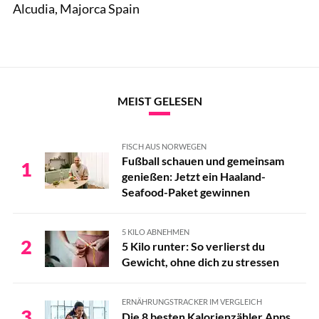
Alcudia, Majorca Spain
MEIST GELESEN
FISCH AUS NORWEGEN
Fußball schauen und gemeinsam
1
genießen: Jetzt ein Haaland-
Seafood-Paket gewinnen
5 KILO ABNEHMEN
2
5 Kilo runter: So verlierst du
Gewicht, ohne dich zu stressen
ERNÄHRUNGSTRACKER IM VERGLEICH
3
Die 8 besten Kalorienzähler Apps