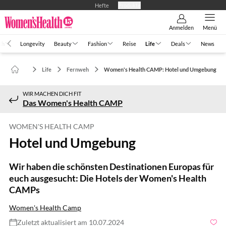
Hefte
Produkte
Anmelden
Menü
th
Longevity
Beauty
Fashion
Reise
Life
Deals
News
Life
Fernweh
Women's Health CAMP: Hotel und Umgebung
WIR MACHEN DICH FIT
Das Women's Health CAMP
WOMEN'S HEALTH CAMP
Hotel und Umgebung
Wir haben die schönsten Destinationen Europas für
euch ausgesucht: Die Hotels der Women's Health
CAMPs
Women's Health Camp
Zuletzt aktualisiert am 10.07.2024