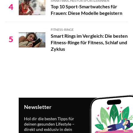
SMARTWATCHES FÜR SPORTLERINNEN
4
Top 10 Sport-Smartwatches für
Frauen: Diese Modelle begeistern
FITNESS-RINGE
Smart Rings im Vergleich: Die besten
5
Fitness-Ringe für Fitness, Schlaf und
Zyklus
Newsletter
Hol dir die besten Tipps für
deinen gesunden Lifestyle –
direkt und exklusiv in dein