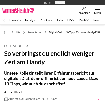
Hefte
Produkte
Anmelden
Menü
th
Longevity
Beauty
Fashion
Reise
Life
Deals
News
Life
Seelenfutter
Digital-Detox: 10 Tipps für deine Handy-Diät
DIGITAL-DETOX
So verbringst du endlich weniger
Zeit am Handy
Unsere Kollegin teilt ihren Erfahrungsbericht zur
digitalen Diät, denn offline ist der neue Luxus. Dazu:
10 Tipps, wie auch du es schaffst!
Anna Ullrich
Zuletzt aktualisiert am 20.03.2024
Foto: Shutterstock.com/Svittlana