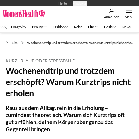
Hefte
Produkte
Anmelden
Menü
h
Longevity
Beauty
Fashion
Reise
Life
Deals
News
Life
Wochenendtrip und trotzdem erschöpft? Warum Kurztrips nicht erholen
KURZURLAUB ODER STRESSFALLE
Wochenendtrip und trotzdem
erschöpft? Warum Kurztrips nicht
erholen
Raus aus dem Alltag, rein in die Erholung –
zumindest theoretisch. Warum sich Kurztrips oft
gut anfühlen, deinem Körper aber genau das
Gegenteil bringen