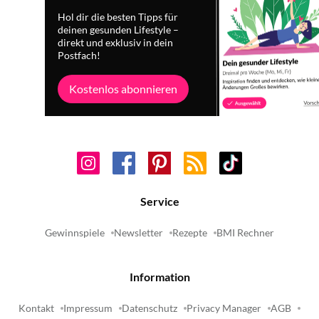
Hol dir die besten Tipps für
deinen gesunden Lifestyle –
direkt und exklusiv in dein
Postfach!
Kostenlos abonnieren
Service
Gewinnspiele
Newsletter
Rezepte
BMI Rechner
Information
Kontakt
Impressum
Datenschutz
Privacy Manager
AGB