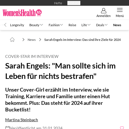
Hefte
Produkte
Anmelden
Menü
h
Longevity
Beauty
Fashion
Reise
Life
Deals
News
News
Sarah Engels im Interview: Das sind ihre Ziele für 2024
COVER-STAR IM INTERVIEW
Sarah Engels: "Man sollte sich im
Leben für nichts bestrafen"
Unser Cover-Girl erzählt im Interview, wie sie
Training, Karriere und Familie unter einen Hut
bekommt. Plus: Das steht für 2024 auf ihrer
Bucketlist!
Martina Steinbach
Veröffentlicht am 31.01.2024