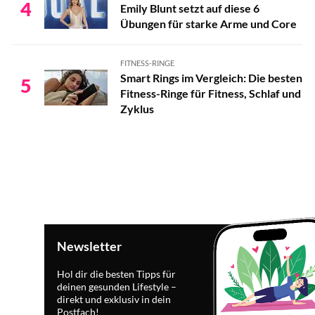
4
Emily Blunt setzt auf diese 6
Übungen für starke Arme und Core
FITNESS-RINGE
Smart Rings im Vergleich: Die besten
5
Fitness-Ringe für Fitness, Schlaf und
Zyklus
Newsletter
Hol dir die besten Tipps für
deinen gesunden Lifestyle –
direkt und exklusiv in dein
Postfach!