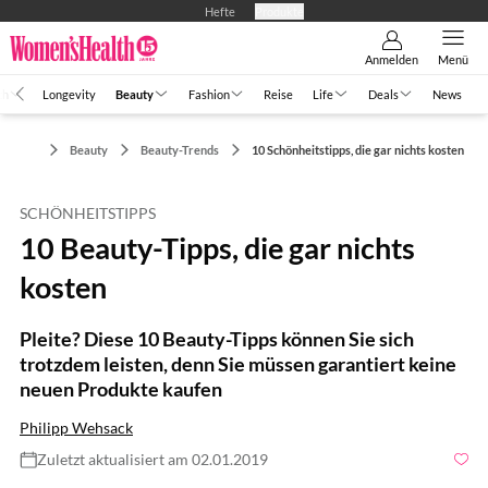
Hefte
Produkte
Anmelden
Menü
th
Longevity
Beauty
Fashion
Reise
Life
Deals
News
Beauty
Beauty-Trends
10 Schönheitstipps, die gar nichts kosten
SCHÖNHEITSTIPPS
10 Beauty-Tipps, die gar nichts
kosten
Pleite? Diese 10 Beauty-Tipps können Sie sich
trotzdem leisten, denn Sie müssen garantiert keine
neuen Produkte kaufen
Philipp Wehsack
Zuletzt aktualisiert am 02.01.2019
Foto: Look Studio / Shutterstock.com