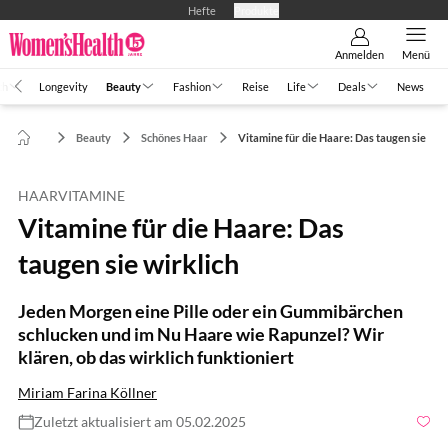
Hefte
Produkte
Anmelden
Menü
th
Longevity
Beauty
Fashion
Reise
Life
Deals
News
Beauty
Schönes Haar
Vitamine für die Haare: Das taugen sie
HAARVITAMINE
Vitamine für die Haare: Das
taugen sie wirklich
Jeden Morgen eine Pille oder ein Gummibärchen
schlucken und im Nu Haare wie Rapunzel? Wir
klären, ob das wirklich funktioniert
Miriam Farina Köllner
Zuletzt aktualisiert am 05.02.2025
Foto: shutterstock.com/Dean Drobot