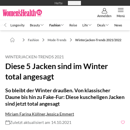
Hefte
Produkte
Anmelden
Menü
h
Longevity
Beauty
Fashion
Reise
Life
Deals
News
Fashion
Mode-Trends
Winterjacken-Trends 2021/2022
WINTERJACKEN-TRENDS 2021
Diese 5 Jacken sind im Winter
total angesagt
So bleibt der Winter draußen. Von klassischer
Daune bis hin zu Fake-Fur: Diese kuscheligen Jacken
sind jetzt total angesagt
Miriam Farina Köllner
,
Jessica Emmert
Zuletzt aktualisiert am 14.10.2021
Foto: Natalia Bostan / Shutterstock.com