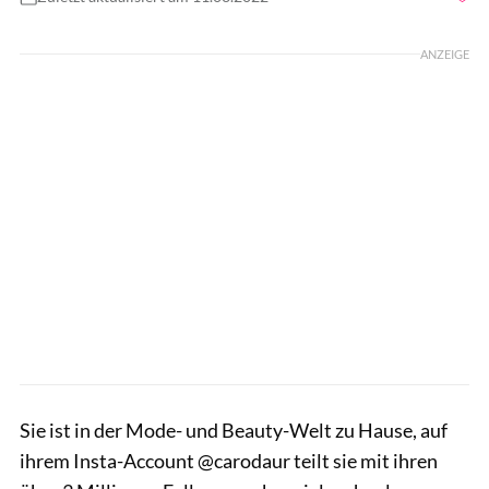
Foto: Felix Krüger/Lilamanagement adidas/Zalando PR
ANZEIGE
Sie ist in der Mode- und Beauty-Welt zu Hause, auf
ihrem Insta-Account @carodaur teilt sie mit ihren