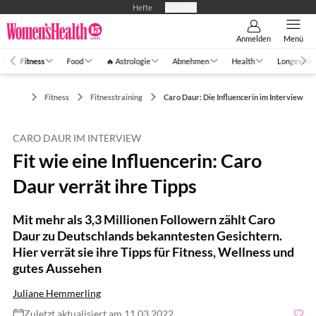
Hefte
Produkte
Anmelden
Menü
Fitness
Food
🔥 Astrologie
Abnehmen
Health
Longevity
Fitness
Fitnesstraining
Caro Daur: Die Influencerin im Interview
CARO DAUR IM INTERVIEW
Fit wie eine Influencerin: Caro
Daur verrät ihre Tipps
Mit mehr als 3,3 Millionen Followern zählt Caro
Daur zu Deutschlands bekanntesten Gesichtern.
Hier verrät sie ihre Tipps für Fitness, Wellness und
gutes Aussehen
Juliane Hemmerling
Zuletzt aktualisiert am 11.03.2022