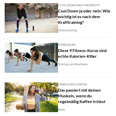
COOL DOWN NACH WORKOUT
Cool Down ja oder nein: Wie
wichtig ist es nach dem
Krafttraining?
Fitnesstraining
FITNESSKURS
Diese 9 Fitness-Kurse sind
echte Kalorien-Killer
Training zum Abnehmen
STARK DURCH KAFFEE
Das passiert mit deinen
Muskeln, wenn du
regelmäßig Kaffee trinkst
News