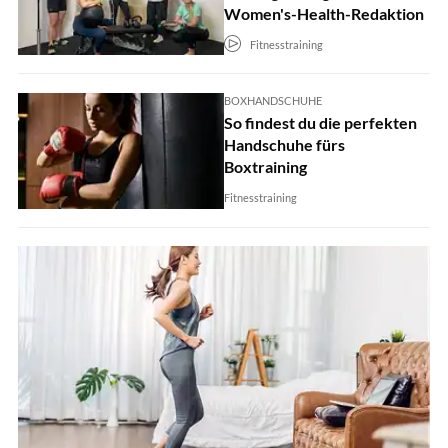
Women's-Health-Redaktion
Fitnesstraining
BOXHANDSCHUHE
So findest du die perfekten
Handschuhe fürs
Boxtraining
Fitnesstraining