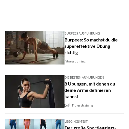
BURPEES AUSFÜHRUNG
Burpees: So machst du die
supereffektive Übung
richtig
Fitnesstraining
DIE BESTEN ARMÜBUNGEN
8 Übungen, mit denen du
deine Arme definieren
kannst
Fitnesstraining
LEGGINGS-TEST
Der große Sportleggings-