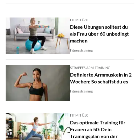
FIT MIT Ü60
Diese Übungen solltest du
als Frau über 60 unbedingt
machen
Fitnesstraining
STRAFFES ARM-TRAINING
Definierte Armmuskeln in 2
Wochen: So schaffst du es
Fitnesstraining
FIT MIT Ü50
Das optimale Training für
Frauen ab 50: Dein
Trainingsplan von der