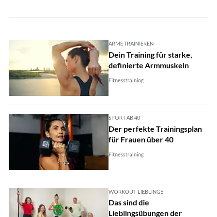
ARME TRAINIEREN
Dein Training für starke,
definierte Armmuskeln
Fitnesstraining
SPORT AB 40
Der perfekte Trainingsplan
für Frauen über 40
Fitnesstraining
WORKOUT-LIEBLINGE
Das sind die
Lieblingsübungen der