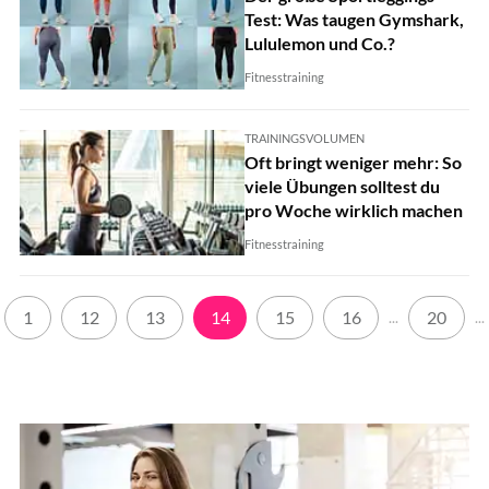
Test: Was taugen Gymshark,
Lululemon und Co.?
Fitnesstraining
TRAININGSVOLUMEN
Oft bringt weniger mehr: So
viele Übungen solltest du
pro Woche wirklich machen
Fitnesstraining
1
12
13
14
15
16
20
...
...