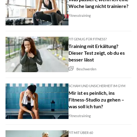
Woche lang nicht trainiere?​
Fitnesstraining
FIT GENUG FÜR FITNESS?
Training mit Erkältung?
Dieser Test zeigt, ob du es
besser lässt
Beschwerden
SCHAM UND UNSICHERHEIT IM GYM
Mir ist es peinlich, ins
Fitness-Studio zu gehen –
was soll ich tun?​
Fitnesstraining
FIT MIT ÜBER 60