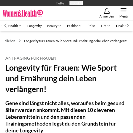
Hefte
Produkte
Anmelden
Menü
Health
Longevity
Beauty
Fashion
Reise
Life
Deals
sund leben
Longevity für Frauen: Wie Sport und Ernährung dein Leben verlängern!
ANTI-AGING FÜR FRAUEN
Longevity für Frauen: Wie Sport
und Ernährung dein Leben
verlängern!
Gene sind längst nicht alles, worauf es beim gesund
älter werden ankommt. Mit diesen 10 cleveren
Lebensmitteln und den passenden
Trainingsmethoden legst du den Grundstein für
deine Longevity