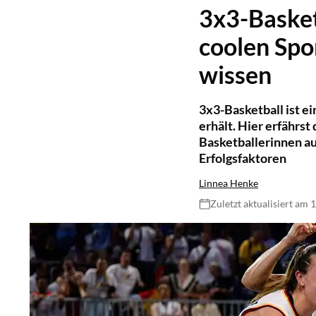
3x3-Basket
coolen Spo
wissen
3x3-Basketball ist e
erhält. Hier erfährst
Basketballerinnen au
Erfolgsfaktoren
Linnea Henke
Zuletzt aktualisiert am 