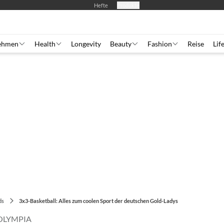
Hefte
Produkte
ehmen
Health
Longevity
Beauty
Fashion
Reise
Lif
ds
3x3-Basketball: Alles zum coolen Sport der deutschen Gold-Ladys
 OLYMPIA