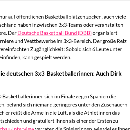
nur auf öffentlichen Basketballplätzen zocken, auch viele
schland haben inzwischen 3x3-Teams oder veranstalten
ere. Der
Deutsche Basketball Bund (DBB)
organisiert
rniere und Wettbewerbe im 3x3-Bereich. Der große Reiz
 vereinfachten Zugänglichkeit: Sobald sich 6 Leute unter
einfinden, kann gespielt werden.
die deutschen 3x3-Basketballerinnen: Auch Dirk
u
-Basketballerinnen sich im Finale gegen Spanien die
en, befand sich niemand geringeres unter den Zuschauern
ch er reißt die Arme in die Luft, als die Athletinnen das
entschieden und gratuliert ihnen als einer der Ersten zu
chau-Interview
verraten die Spielerinnen, wie viel es ihne