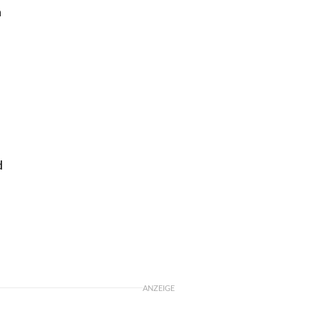
n
d
ANZEIGE