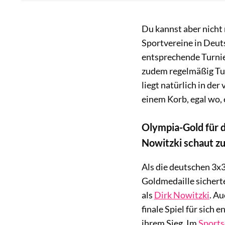
Du kannst aber nicht 
Sportvereine in Deut
entsprechende Turni
zudem regelmäßig Tu
liegt natürlich in der
einem Korb, egal wo, 
Olympia-Gold für 
Nowitzki schaut z
Als die deutschen 3x3
Goldmedaille sichert
als
Dirk Nowitzki
. Au
finale Spiel für sich 
ihrem Sieg. Im
Sports