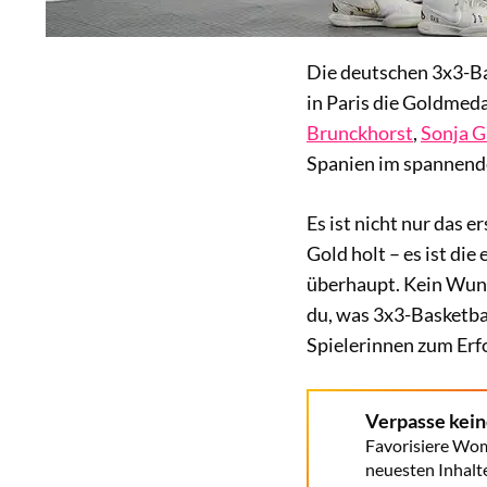
Die deutschen 3x3-Ba
in Paris die Goldmeda
Brunckhorst
,
Sonja G
Spanien im spannende
Es ist nicht nur das 
Gold holt – es ist di
überhaupt. Kein Wunder
du, was 3x3-Basketbal
Spielerinnen zum Erf
Verpasse kei
Favorisiere Wom
neuesten Inhalt