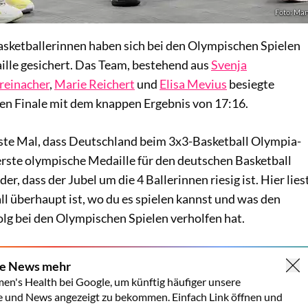
Foto: Mar
sketballerinnen haben sich bei den Olympischen Spielen
ille gesichert. Das Team, bestehend aus
Svenja
reinacher
,
Marie Reichert
und
Elisa Mevius
besiegte
n Finale mit dem knappen Ergebnis von 17:16.
erste Mal, dass Deutschland beim 3x3-Basketball Olympia-
e erste olympische Medaille für den deutschen Basketball
, dass der Jubel um die 4 Ballerinnen riesig ist. Hier lies
l überhaupt ist, wo du es spielen kannst und was den
olg bei den Olympischen Spielen verholfen hat.
ne News mehr
en's Health bei Google, um künftig häufiger unsere
e und News angezeigt zu bekommen. Einfach Link öffnen und