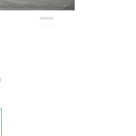
vin Ibo Guengoer - GES Sportfoto / GettyImages
ANZEIGE
t