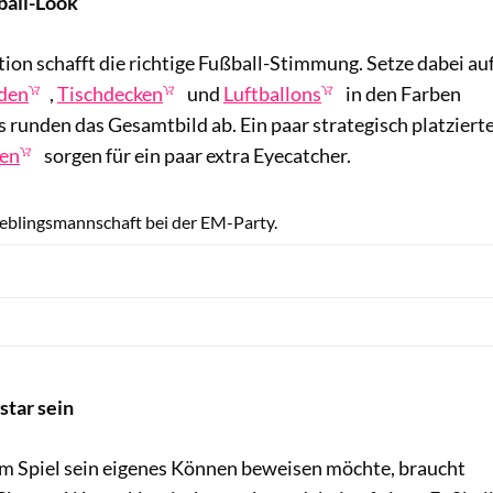
ball-Look
on schafft die richtige Fußball-Stimmung. Setze dabei au
den
,
Tischdecken
und
Luftballons
in den Farben
 runden das Gesamtbild ab. Ein paar strategisch platziert
gen
sorgen für ein paar extra Eyecatcher.
Shutterstock.com/Jacob Lund
Lieblingsmannschaft bei der EM-Party.
star sein
m Spiel sein eigenes Können beweisen möchte, braucht