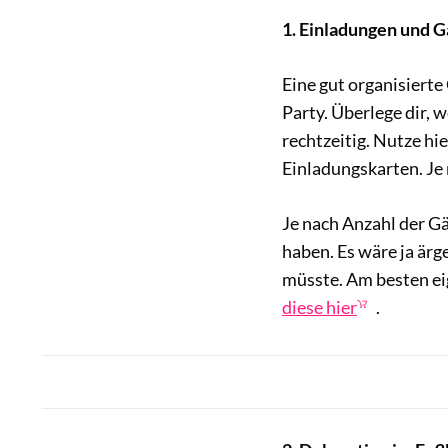
1. Einladungen und G
Eine gut organisierte
Party. Überlege dir,
rechtzeitig. Nutze hi
Einladungskarten. Je 
Je nach Anzahl der G
haben. Es wäre ja är
müsste. Am besten eig
diese hier
.