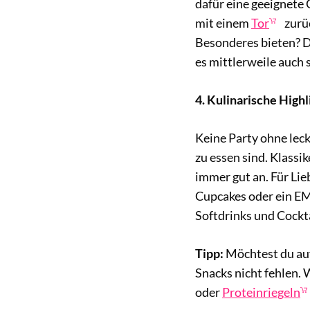
dafür eine geeignete 
mit einem
Tor
zurü
Besonderes bieten? Da
es mittlerweile auch 
4. Kulinarische Highl
Keine Party ohne leck
zu essen sind. Klass
immer gut an. Für Lie
Cupcakes oder ein EM
Softdrinks und Cocktai
Tipp:
Möchtest du auf
Snacks nicht fehlen.
oder
Proteinriegeln