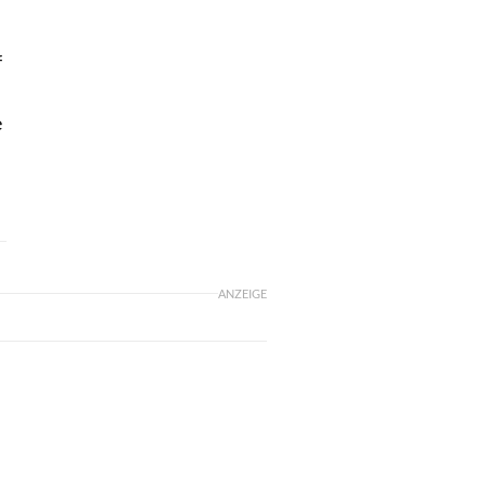
f
e
ANZEIGE