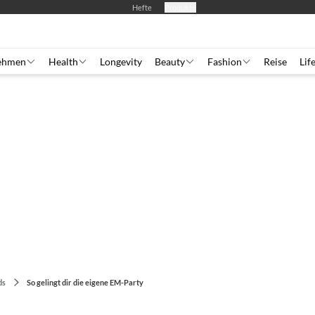
Hefte
Produkte
ehmen
Health
Longevity
Beauty
Fashion
Reise
Lif
ds
So gelingt dir die eigene EM-Party