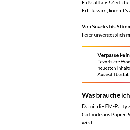
Fußballfans! Zeit, di
Erfolg wird, kommt's 
Von Snacks bis Sti
Feier unvergesslich m
Verpasse kei
Favorisiere Wom
neuesten Inhalt
Auswahl bestäti
Was brauche ich
Damit die EM-Party z
Girlande aus Papier. 
wird: