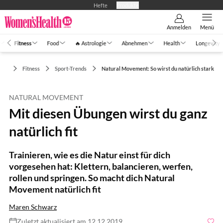
Hefte
Produkte
Anmelden
Menü
Fitness
Food
🔥 Astrologie
Abnehmen
Health
Longevity
Fitness
Sport-Trends
Natural Movement: So wirst du natürlich stark
NATURAL MOVEMENT
Mit diesen Übungen wirst du ganz
natürlich fit
Trainieren, wie es die Natur einst für dich
vorgesehen hat: Klettern, balancieren, werfen,
rollen und springen. So macht dich Natural
Movement natürlich fit
Maren Schwarz
Zuletzt aktualisiert am 12.12.2019