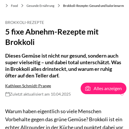
Food
Gesunde Ernährung
Brokkoli-Rezepte: Gesund und kalorienarm
BROKKOLI-REZEPTE
5 fixe Abnehm-Rezepte mit
Brokkoli
Dieses Gemüse ist nicht nur gesund, sondern auch
super vielseitig – und dabei total unterschätzt. Was
in Brokkoli alles drinsteckt, und warum er ruhig
öfter auf den Teller darf.
Kathleen Schmidt-Prange
Alles anzeigen
Zuletzt aktualisiert am 10.04.2025
GettyImages / alvarez
Warum haben eigentlich so viele Menschen
Vorbehalte gegen das grüne Gemüse? Brokkoli ist ein
echter Allrounder in der Küche und punktet dabei vor