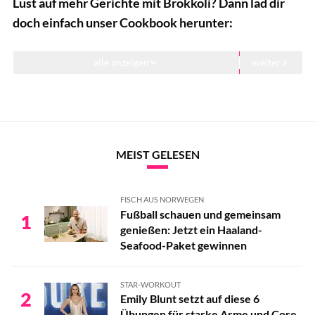
Lust auf mehr Gerichte mit Brokkoli? Dann lad dir
doch einfach unser Cookbook herunter:
alle anzeigen
weiter
5 fixe Abnehm-Rezepte mit Brokkoli
5 fixe Abnehm-Rezepte mit Brokkoli
5 fixe Abnehm-Rezepte mit Brokkoli
MEIST GELESEN
5 fixe Abnehm-Rezepte mit Brokkoli
FISCH AUS NORWEGEN
5 fixe Abnehm-Rezepte mit Brokkoli
Fußball schauen und gemeinsam
1
genießen: Jetzt ein Haaland-
5 fixe Abnehm-Rezepte mit Brokkoli
Seafood-Paket gewinnen
STAR-WORKOUT
2
Emily Blunt setzt auf diese 6
Übungen für starke Arme und Core