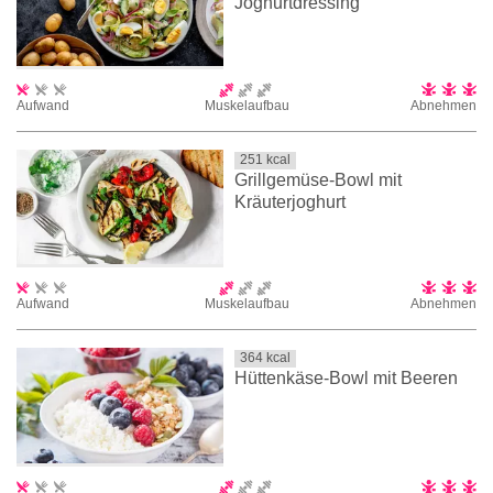
Joghurtdressing
Aufwand
Muskelaufbau
Abnehmen
251
kcal
Grillgemüse-Bowl mit
Kräuterjoghurt
Aufwand
Muskelaufbau
Abnehmen
364
kcal
Hüttenkäse-Bowl mit Beeren