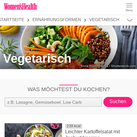
Menü
REZEPTE
ERNÄHRUNGSFORMEN
VEGETARISCH
STARTSEITE
ABNEHMEN
MUSKELAUFBAU
ALLES
ERNÄHRUNGSFORMEN
REZEPTKATEGORIEN
VEGAN
VEGETARISCH
Vegetarisch
PALEO
Anna Pustynnikova / Shutterstock.com
LOW CARB
KETO
WAS MÖCHTEST DU KOCHEN?
LAKTOSEFREI
GLUTENFREI
239
kcal
Leichter Kartoffelsalat mit