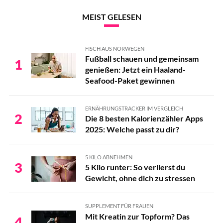
MEIST GELESEN
FISCH AUS NORWEGEN
Fußball schauen und gemeinsam
1
genießen: Jetzt ein Haaland-
Seafood-Paket gewinnen
ERNÄHRUNGSTRACKER IM VERGLEICH
2
Die 8 besten Kalorienzähler Apps
2025: Welche passt zu dir?
5 KILO ABNEHMEN
3
5 Kilo runter: So verlierst du
Gewicht, ohne dich zu stressen
SUPPLEMENT FÜR FRAUEN
Mit Kreatin zur Topform? Das
4