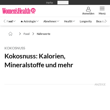
Hefte
Produkte
Anmelden
Menü
Food
🔥 Astrologie
Abnehmen
Health
Longevity
Beauty
Food
Nährwerte
KOKOSNUSS
Kokosnuss: Kalorien,
Mineralstoffe und mehr
Foto: GettyImages / Ciodaru Matei / 500 px
ANZEIGE