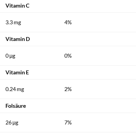
Vitamin C
3.3 mg
4%
Vitamin D
0 μg
0%
Vitamin E
0.24 mg
2%
Folsäure
26 μg
7%