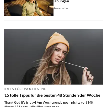
Übungen
Seelenfutter
IDEEN FÜRS WOCHENENDE
15 tolle Tipps für die besten 48 Stunden der Woche
Thank God it's friday! Am Wochenende noch nichts vor? Mit
diesen 15 Langeweilekiller werden es...