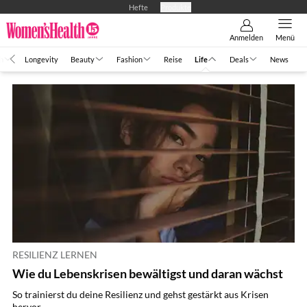
Hefte
Produkte
Anmelden
Menü
h
Longevity
Beauty
Fashion
Reise
Life
Deals
News
RESILIENZ LERNEN
Wie du Lebenskrisen bewältigst und daran wächst
So trainierst du deine Resilienz und gehst gestärkt aus Krisen
hervor