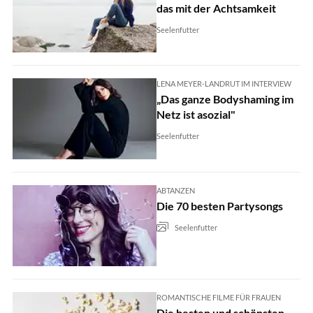
das mit der Achtsamkeit
Seelenfutter
LENA MEYER-LANDRUT IM INTERVIEW
„Das ganze Bodyshaming im
Netz ist asozial"
Seelenfutter
ABTANZEN
Die 70 besten Partysongs
Seelenfutter
ROMANTISCHE FILME FÜR FRAUEN
Die besten und schönsten