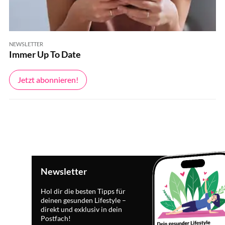
NEWSLETTER
Immer Up To Date
Jetzt abonnieren!
Newsletter
Hol dir die besten Tipps für
deinen gesunden Lifestyle –
direkt und exklusiv in dein
Postfach!