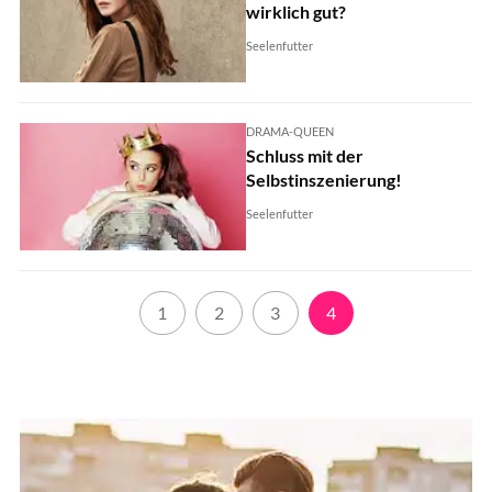
wirklich gut?
Seelenfutter
DRAMA-QUEEN
Schluss mit der
Selbstinszenierung!
Seelenfutter
1
2
3
4