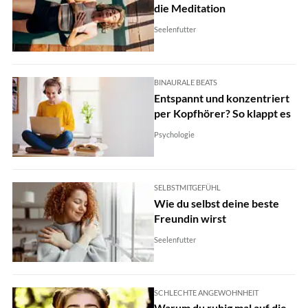
die Meditation
Seelenfutter
BINAURALE BEATS
Entspannt und konzentriert
per Kopfhörer? So klappt es
Psychologie
SELBSTMITGEFÜHL
Wie du selbst deine beste
Freundin wirst
Seelenfutter
SCHLECHTE ANGEWOHNHEIT
Warum du ruhig mal auf die