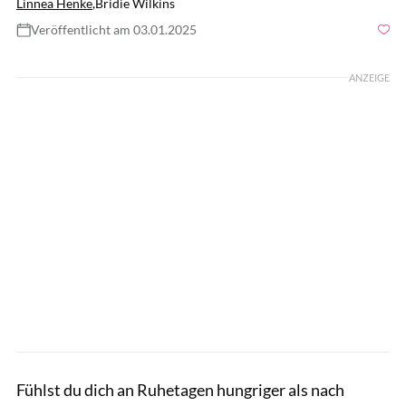
Linnea Henke
,
Bridie Wilkins
Veröffentlicht am 03.01.2025
Foto: Josep Suria / shutterstock.com
ANZEIGE
Fühlst du dich an Ruhetagen hungriger als nach