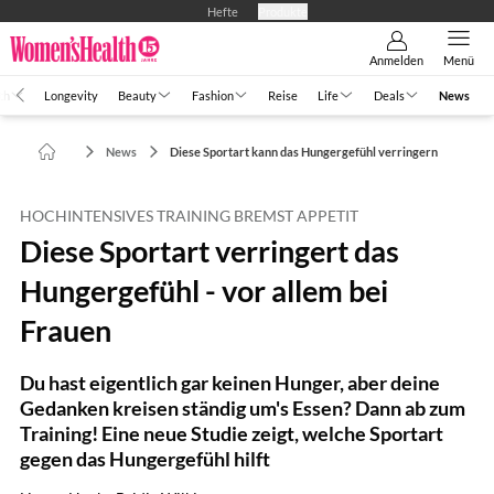
Hefte
Produkte
Anmelden
Menü
th
Longevity
Beauty
Fashion
Reise
Life
Deals
News
News
Diese Sportart kann das Hungergefühl verringern
HOCHINTENSIVES TRAINING BREMST APPETIT
Diese Sportart verringert das
Hungergefühl - vor allem bei
Frauen
Du hast eigentlich gar keinen Hunger, aber deine
Gedanken kreisen ständig um's Essen? Dann ab zum
Training! Eine neue Studie zeigt, welche Sportart
gegen das Hungergefühl hilft